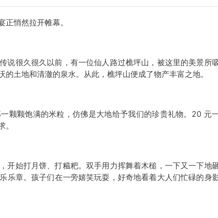
宴正悄然拉开帷幕。
传说很久很久以前，有一位仙人路过樵坪山，被这里的美景所
沃的土地和清澈的泉水。从此，樵坪山便成了物产丰富之地。
一颗颗饱满的米粒，仿佛是大地给予我们的珍贵礼物。20 元
求。
，开始打月饼、打糍粑。双手用力挥舞着木槌，一下又一下地
乐乐章。孩子们在一旁嬉笑玩耍，好奇地看着大人们忙碌的身