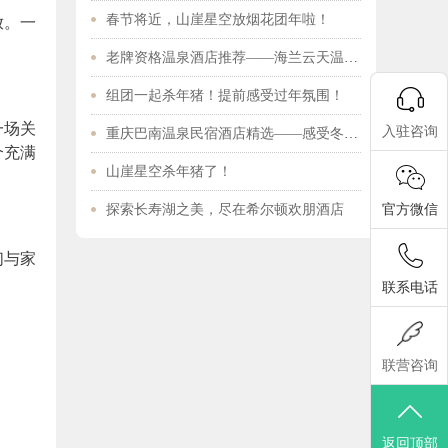
放。一
春节将近，山崖星空放烟花团年啦！
老牌资格温泉酒店推荐——海兰云天温泉酒店
组团一起杀年猪！提前感受过年氛围！
一场关
入驻咨询
重庆巴南温泉民宿酒店精选——感受冬日山城浪漫
个充满
山崖星空杀年猪了！
探索长寿湖之美，尽在希尔顿欢朋酒店
官方微信
们与家
联系电话
联营咨询
返回顶部