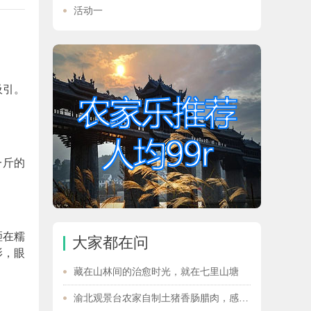
活动一
吸引。
一斤的
砸在糯
大家都在问
影，眼
藏在山林间的治愈时光，就在七里山塘
渝北观景台农家自制土猪香肠腊肉，感受传统年味！