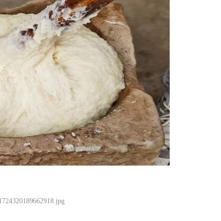
1724320189662918.jpg